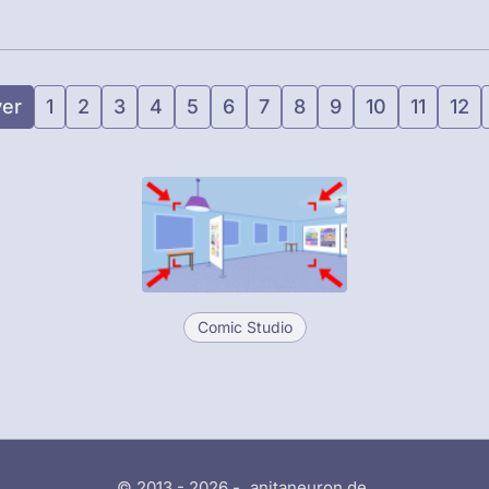
er
1
2
3
4
5
6
7
8
9
10
11
12
Comic Studio
© 2013 - 2026 -
anitaneuron.de