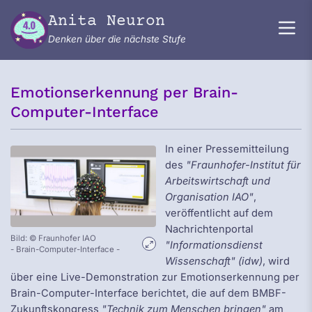
Zum Inhalt springen
Anita Neuron
Denken über die nächste Stufe
Emotionserkennung per Brain-
Computer-Interface
In einer Pressemitteilung
des
"Fraunhofer-Institut für
Arbeitswirtschaft und
Organisation IAO"
,
veröffentlicht auf dem
Nachrichtenportal
Bild: © Fraunhofer IAO
"Informationsdienst
- Brain-Computer-Interface -
Wissenschaft" (idw)
, wird
über eine Live-Demonstration zur Emotionserkennung per
Brain-Computer-Interface berichtet, die auf dem BMBF-
Zukunftskongress
"Technik zum Menschen bringen"
am