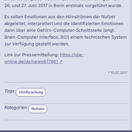
26. und 27. Juni 2017 in Bonn erstmals vorgeführt wurde.
Es sollen Emotionen aus den Hirnströmen der Nutzer
abgeleitet, interpretiert und die identifizierten Emotionen
dann über eine Gehirn-Computer-Schnittstelle (engl.
Brain-Computer Interface,
BCI
) einem technischen System
zur Verfügung gestellt werden.
Link zur Pressemitteilung:
https://idw-
online.de/de/news677961 ↗
*
10.07.2017
Tags
Tags:
Hirnforschung
Kategorien
Kategorien:
Notizen