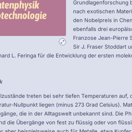
Grundlagenforschung b
nach exotischen Mater
den Nobelpreis in Chem
ebenfalls drei europäi
Franzose Jean-Pierre S
Sir J. Fraser Stoddart 
ard L. Feringa für die Entwicklung der ersten molek
k
lzustände treten bei sehr tiefen Temperaturen auf,
tur-Nullpunkt liegen (minus 273 Grad Celsius). Mat
änge, die in der Alltagswelt unbekannt sind. Die 
ind die Übergänge von fest zu flüssig oder von flüss
er aber beispielsweise auch für Metalle, etwa Kupfer