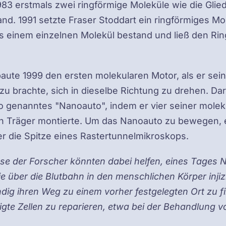
983 erstmals zwei ringförmige Moleküle wie die Glied
nd. 1991 setzte Fraser Stoddart ein ringförmiges Mo
s einem einzelnen Molekül bestand und ließ den Rin
aute 1999 den ersten molekularen Motor, als er sei
u brachte, sich in dieselbe Richtung zu drehen. Da
so genanntes "Nanoauto", indem er vier seiner mole
en Träger montierte. Um das Nanoauto zu bewegen, e
r die Spitze eines Rastertunnelmikroskops.
sse der Forscher könnten dabei helfen, eines Tages 
ie über die Blutbahn in den menschlichen Körper inji
dig ihren Weg zu einem vorher festgelegten Ort zu f
gte Zellen zu reparieren, etwa bei der Behandlung v