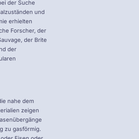
ei der Suche
ialzuständen und
ie erhielten
sche Forscher, der
auvage, der Brite
und der
ularen
 die nahe dem
erialien zeigen
Phasenübergänge
ig zu gasförmig.
 oder Eisen oder