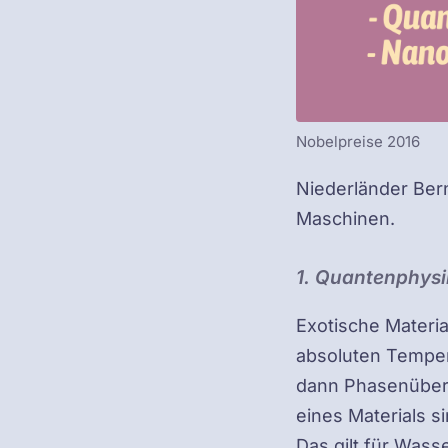
Nobelpreise 2016
Niederländer Bern
Maschinen.
1. Quantenphysi
Exotische Materia
absoluten Tempera
dann Phasenüberg
eines Materials s
Das gilt für Wass