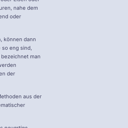
aturen, nahe dem
tend oder
n, können dann
 so eng sind,
d bezeichnet man
 werden
ten der
Methoden aus der
ematischer
.
s neuartige