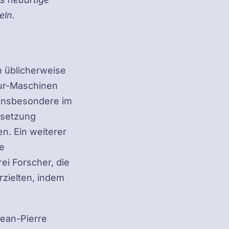
eln.
n üblicherweise
tur-Maschinen
 insbesondere im
tsetzung
n. Ein weiterer
e
ei Forscher, die
rzielten, indem
ean-Pierre