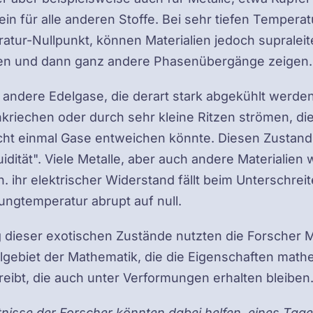
in für alle anderen Stoffe. Bei sehr tiefen Temper
atur-Nullpunkt, können Materialien jedoch supralei
den und dann ganz andere Phasenübergänge zeigen.
 andere Edelgase, die derart stark abgekühlt werde
riechen oder durch sehr kleine Ritzen strömen, die
icht einmal Gase entweichen könnte. Diesen Zustan
uidität". Viele Metalle, aber auch andere Materialien
h. ihr elektrischer Widerstand fällt beim Unterschrei
ngtemperatur abrupt auf null.
 dieser exotischen Zustände nutzten die Forscher 
ilgebiet der Mathematik, die die Eigenschaften math
eibt, die auch unter Verformungen erhalten bleiben
tnisse der Forscher könnten dabei helfen, eines Tage