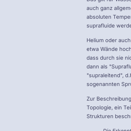
auch ganz allgeme
absoluten Temper
suprafluide wer
Helium oder auch
etwa Wände hochk
dass durch sie n
dann als "Suprafl
"supraleitend", d.
sogenannten Spru
Zur Beschreibung
Topologie, ein Te
Strukturen beschr
Die Erkenn