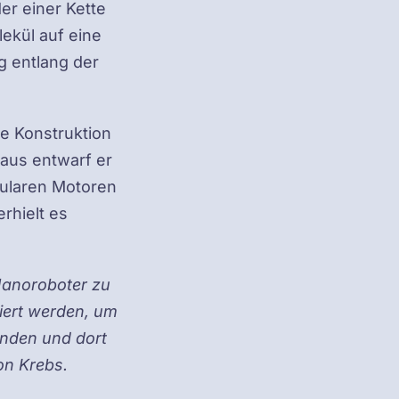
er einer Kette
lekül auf eine
g entlang der
ne Konstruktion
raus entwarf er
kularen Motoren
rhielt es
Nanoroboter zu
ziert werden, um
inden und dort
on Krebs.