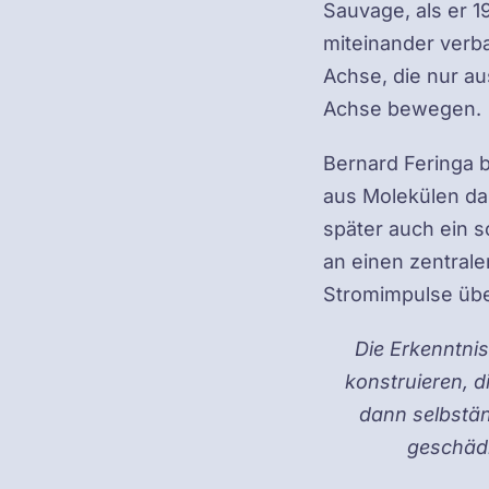
Sauvage, als er 1
miteinander verba
Achse, die nur au
Achse bewegen.
Bernard Feringa b
aus Molekülen daz
später auch ein 
an einen zentral
Stromimpulse übe
Die Erkenntni
konstruieren, d
dann selbstän
geschädi