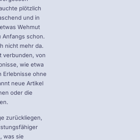
auchte plötzlich
aschend und in
t etwas Wehmut
u Anfangs schon.
h nicht mehr da.
it verbunden, von
ebnisse, wie etwa
 Erlebnisse ohne
nnt neue Artikel
hen oder die
en.
e zurückliegen,
istungsfähiger
, was sie