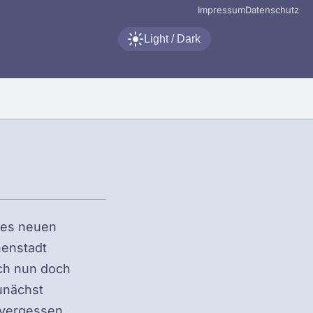
Impressum
Datenschutz
Light / Dark
nes neuen
nenstadt
ich nun doch
zunächst
 vergessen