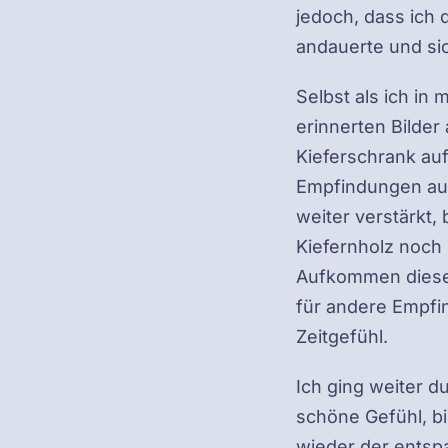
jedoch, dass ich
andauerte und si
Selbst als ich in
erinnerten Bilde
Kieferschrank auf
Empfindungen aus
weiter verstärkt,
Kiefernholz noch 
Aufkommen dieser
für andere Empfin
Zeitgefühl.
Ich ging weiter 
schöne Gefühl, b
wieder der ents