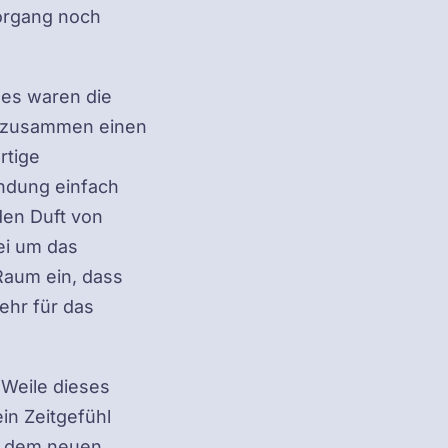
vorgang noch
 es waren die
r zusammen einen
rtige
ndung einfach
den Duft von
ei um das
Raum ein, dass
ehr für das
 Weile dieses
in Zeitgefühl
n dem neuen