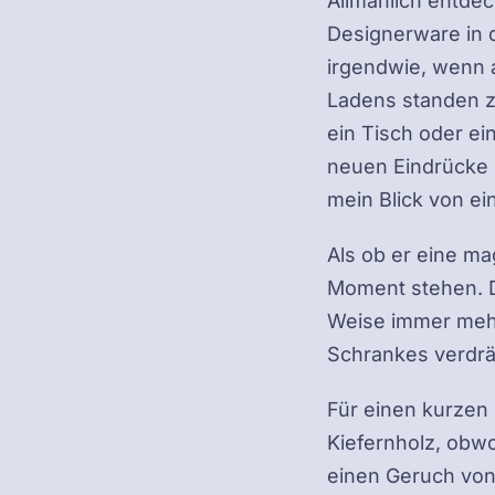
Allmählich entdec
Designerware in 
irgendwie, wenn a
Ladens standen z
ein Tisch oder ei
neuen Eindrücke m
mein Blick von e
Als ob er eine ma
Moment stehen. D
Weise immer mehr
Schrankes verdrä
Für einen kurzen
Kiefernholz, obw
einen Geruch von