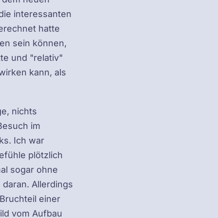
ie interessanten
erechnet hatte
gen sein können,
e und "relativ"
irken kann, als
e, nichts
Besuch im
ks. Ich war
fühle plötzlich
mal sogar ohne
daran. Allerdings
Bruchteil einer
ild vom Aufbau