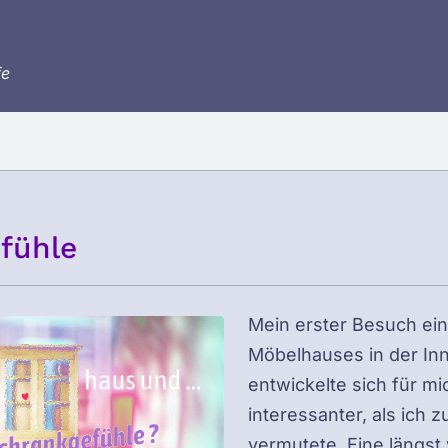
fe
fühle
Mein erster Besuch ei
Möbelhauses in der In
entwickelte sich für m
interessanter, als ich 
vermutete. Eine längst